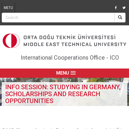
Jump to navigation
METU
International Cooperations Office - ICO
MENU
INFO SESSION: STUDYING IN GERMANY,
SCHOLARSHIPS AND RESEARCH
OPPORTUNITIES