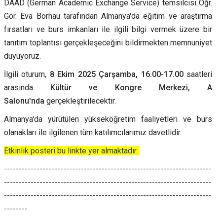
DAAD (German Academic Exchange Service) temsilcisi Öğr.
Gör. Eva Borhau tarafından Almanya'da eğitim ve araştırma
fırsatları ve burs imkanları ile ilgili bilgi vermek üzere bir
tanıtım toplantısı gerçekleşeceğini bildirmekten memnuniyet
duyuyoruz.
İlgili oturum,
8 Ekim 2025 Çarşamba, 16.00-17.00
saatleri
arasında
Kültür ve Kongre Merkezi, A
Salonu'nda
gerçekleştirilecektir.
Almanya'da yürütülen yükseköğretim faaliyetleri ve burs
olanakları ile ilgilenen tüm katılımcılarımız davetlidir.
Etkinlik posteri bu linkte yer almaktadır.
----------------------------------------------------------------------
----------------------------------------------------------------------
----------------------------------------------------------------------
--------